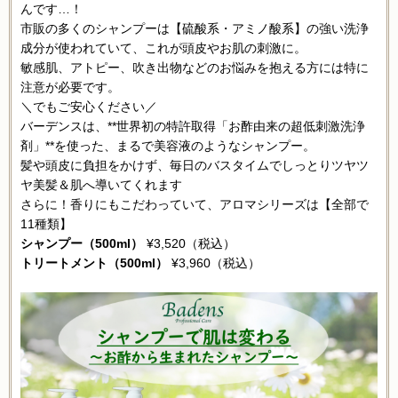
んです…！
市販の多くのシャンプーは【硫酸系・アミノ酸系】の強い洗浄
成分が使われていて、これが頭皮やお肌の刺激に。
敏感肌、アトピー、吹き出物などのお悩みを抱える方には特に
注意が必要です。
＼でもご安心ください／
バーデンスは、**世界初の特許取得「お酢由来の超低刺激洗浄
剤」**を使った、まるで美容液のようなシャンプー。
髪や頭皮に負担をかけず、毎日のバスタイムでしっとりツヤツ
ヤ美髪＆肌へ導いてくれます
さらに！香りにもこだわっていて、アロマシリーズは【全部で
11種類】
シャンプー（500ml）
¥3,520（税込）
トリートメント（500ml）
¥3,960（税込）