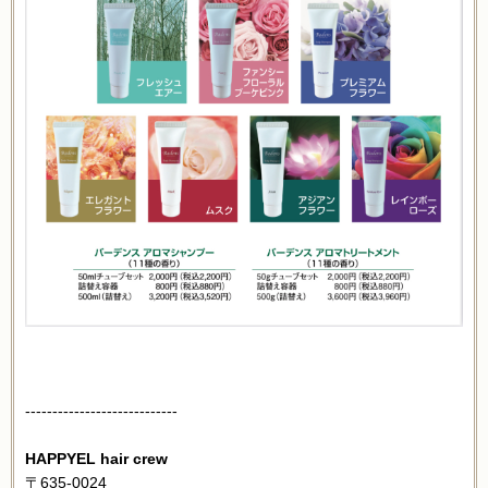
----------------------------
HAPPYEL hair crew
〒635-0024