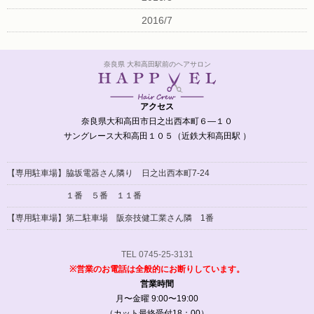
2016/7
奈良県 大和高田駅前のヘアサロン
アクセス
奈良県大和高田市日之出西本町６―１０
サングレース大和高田１０５（近鉄大和高田駅 ）
【専用駐車場】脇坂電器さん隣り 日之出西本町7-24
１番 ５番 １１番
【専用駐車場】
第二駐車場 阪奈技健工業さん隣 1番
TEL 0745-25-3131
※営業のお電話は全般的にお断りしています。
営業時間
月〜金曜 9:00〜19:00
（カット最終受付18：00）