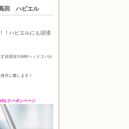
高田 ハピエル
 朗報！！ハピエルにも頭浸
す頭浸浴YUMEヘッドス
パが
心身共に癒します！
YELクーポンページ