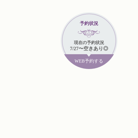
予約状況
現在
の予約状況
7/27
〜
空きあり◎
WEB予約する