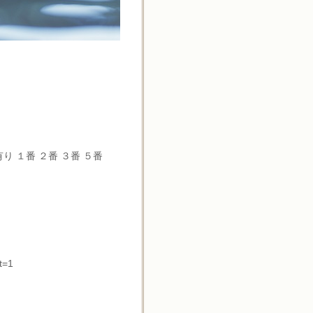
り １番 ２番 ３番 ５番
t=1