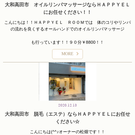
大和高田市 オイルリンパマッサージならＨＡＰＰＹＥＬ
にお任せください！！
こんにちは！！ＨＡＰＰＹＥＬ ＲＯＯＭでは 体のコリやリンパ
の流れを良くするオールハンドでのオイルリンパマッサージ
も行っています！！９０分￥8800！！
MORE
ベテランのスタッフがお客様のボディメンテナンスを心を込めて癒
させていただきます！！
Ｈｏｔ Ｐｅｐｐｅｒｂｅａｕｔｙ
ご予約は☞
または
お電話にておまちしています！！
電話番号は 050-1476-5263
2020.12.13
大和高田市 脱毛（エステ）ならＨＡＰＰＹＥＬにお任せ
ください☆
こんにちは(^^♪オーナーの松畑です！！