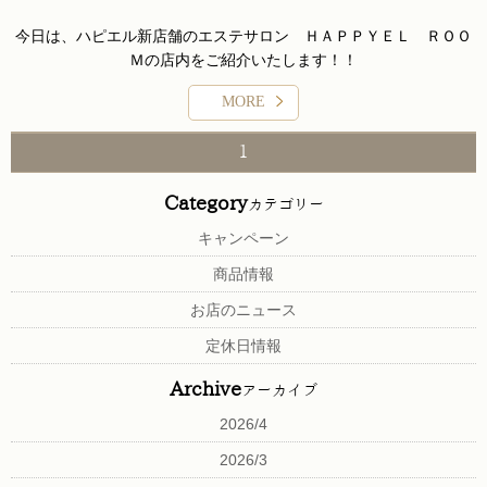
今日は、ハピエル新店舗のエステサロン ＨＡＰＰＹＥＬ ＲＯＯ
Ｍの店内をご紹介いたします！！
広々とした各お部屋が３部屋あります！！
MORE
脱毛専用のお部屋
1
痩身専用のお部屋
Category
カテゴリー
オイルリンパ・セルフホワイトニングのお部屋
キャンペーン
店内は白を基調とした清潔感ある空間なのでゆったり、さわやかな
商品情報
空間でお過ごししていただけると思います！
お店のニュース
Ｈｏｔ Ｐｅｐｐｅｒのエステ分野で検索していただければハピエル
定休日情報
ルームが出てきますので是非ご覧くださいませ！！
ホットペッパービュー
ご予約ページはこちら☞
Archive
ティーエステ
アーカイブ
Ｈｏｔ Ｐｅｐｐｅｒからもご予約できますので、脱毛、痩身、オイ
2026/4
ルリンパマッサージ、セルフホワイトニング
2026/3
が気になっているお客様は是非ご来店くださいませ！！