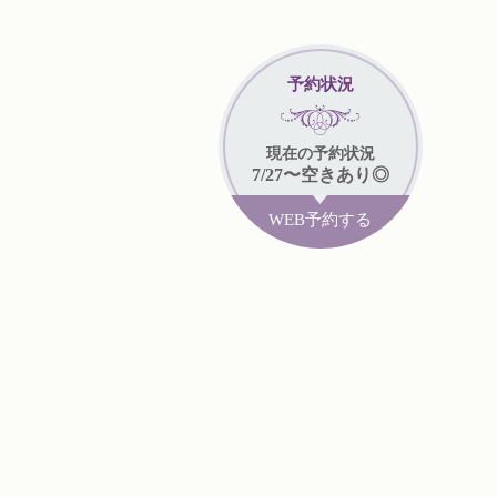
予約状況
現在
の予約状況
7/27
〜
空きあり◎
WEB予約する