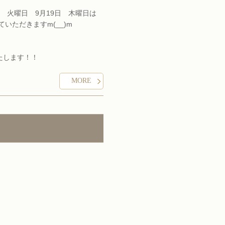
日 火曜日 9月19日 木曜日は
いただきますm(__)m
たします！！
火曜日は 福祉美容士の 資格 取
MORE
みさせていただきますm(__)m