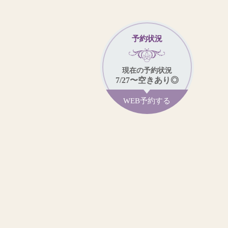
予約状況
現在
の予約状況
7/27
〜
空きあり◎
WEB予約する