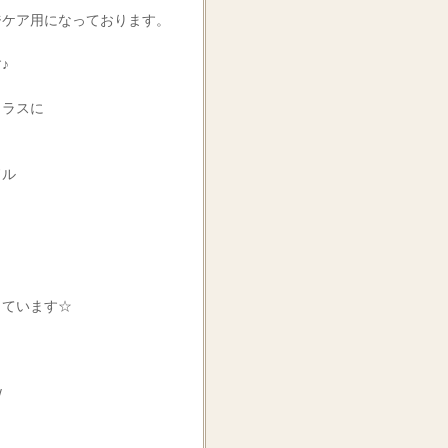
ジケア用になっております。
♪
トラスに
ドル
り
っています☆
/