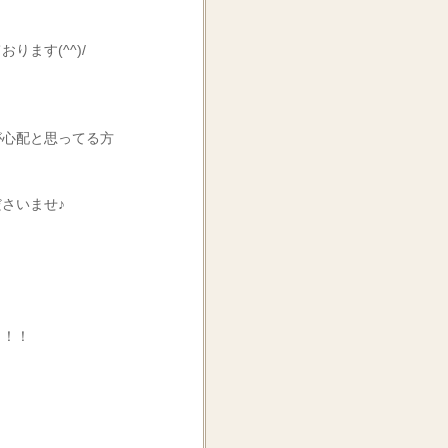
ます(^^)/
が心配と思ってる方
さいませ♪
タ！！