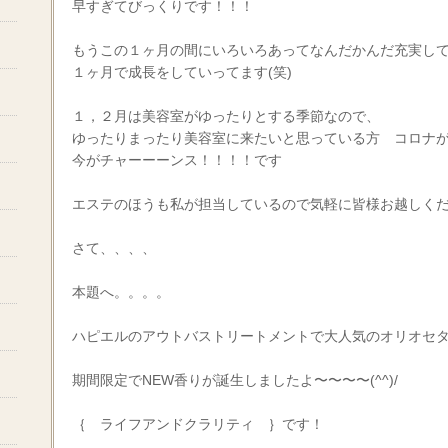
早すぎてびっくりです！！！
もうこの１ヶ月の間にいろいろあってなんだかんだ充実しており
１ヶ月で成長をしていってます(笑)
１，２月は美容室がゆったりとする季節なので、
ゆったりまったり美容室に来たいと思っている方 コロナ
今がチャーーーンス！！！！です
エステのほうも私が担当しているので気軽に皆様お越しくだ
さて、、、、
本題へ。。。。
ハピエルのアウトバストリートメントで大人気のオリオセ
期間限定でNEW香りが誕生しましたよ〜〜〜〜(^^)/
｛ ライフアンドクラリティ ｝です！