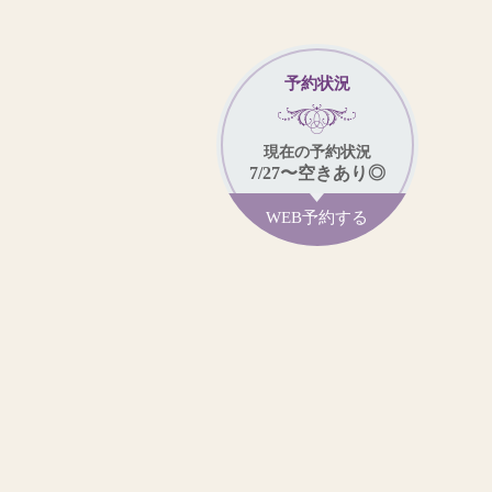
予約状況
現在
の予約状況
7/27
〜
空きあり◎
WEB予約する