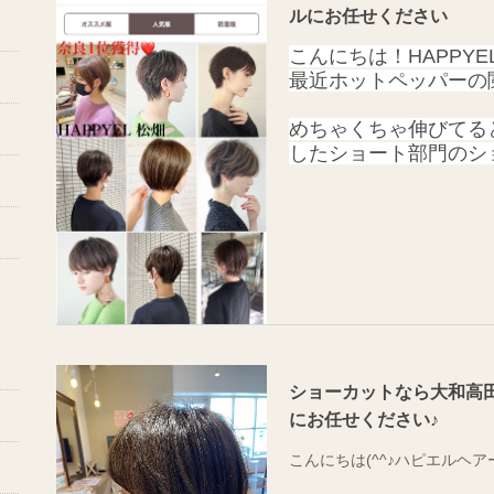
ルにお任せください
こんにちは！HAPPY
最近ホットペッパーの
めちゃくちゃ伸びてる
したショート部門のシ
大和高田 橿原 桜井
なんと 奈良 一位 
した！
めちゃくちゃ嬉しいです(
らHAPPYELの松畑
絶対可愛くして見せま
ショーカットなら大和高
にお任せください♪
こんにちは(^^♪ハピエルヘ