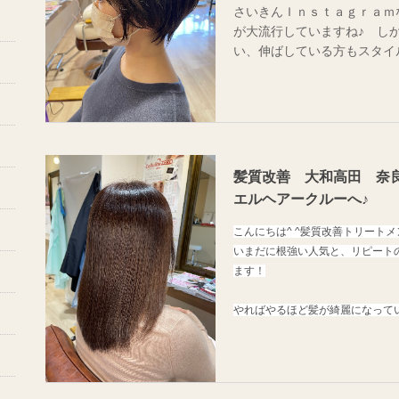
さいきんＩｎｓｔａｇｒａｍ
が大流行していますね♪ し
い、伸ばしている方もスタイ
ショートヘアーブームですね
では日々、インスタグラムや
アなど
毎日技術の研究や、新しいヘ
ていますので、どんなお客様
髪質改善 大和高田 奈
チェンジしちゃいます！！
エルヘアークルーへ♪
他と違う、周りのお友達など
こんにちは^ ^
髪質改善トリートメ
われたいならハピエルにぜひ
いまだに根強い人気と、
リピート
ます！
絶対可愛くしちゃいます！！
ィーでハピエルを検索
やればやるほど髪が綺麗になって
これはやめられないって方もたく
ホットペッパ
す！
HAPPYEL
ページ ←
まだ、
体験したことないお客様も是