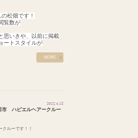
ELの松畑です！
閲覧数が
と思いきや、
以前に掲載
ョートスタイルが
 香芝はもちろんのこと
にランキング入りしてま
MORE
^-^)
ショートヘアーな
にお任せください！
す！！
2022.4.18
田市 ハピエルヘアークルー
アークルーです！！