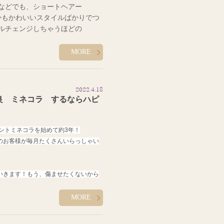
などでも、ショートヘアー
かもかわいいスタイルばかりでつ
ルチェンジしちゃうほどの
！！ そんなあなた！！ハピエル
MORE
、Ｈｏｔ Ｐｅｐｐｅｒやメディ
アスタイル美容情報をチェックし
2022.4.18
でも素敵なヘアースタイルに、
良 ミネコラ するならハピ
にその紙どこで切ったの！？と言
ントミネコラを始めて約3年！
お越しください！！
のお客様が毎月たくさんいらっしゃい
ご予約はホットペッパービューテ
いきます！もう、
傷ませたくないから
さん！
嬉しいお声が毎日飛び交ってま
ービューティー
MORE
こちらをクリック
非ミネコラ認定サロンHAPPYEL
で