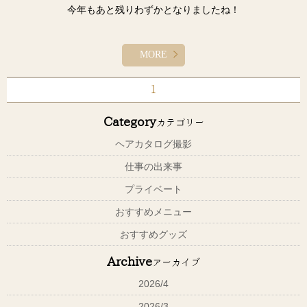
今年もあと残りわずかとなりましたね！
こんにちは(^^)/
年末までに是非カットやヘアカラーにお越し下さいませ！
2021年も早いもので残り２週間となりましたね！
MORE
今年は、ショートスタイルが流行りましたね(*^-^*)
気温も低くなり寒い日が続いてますので体調などを崩されないよう
今回は〜ショートスタイルにすることで〜をお伝えさせて頂きま
暖かくしてお過ごしくださいね(^_-)-☆
1
す！
今回はボブスタイルです！
Category
カテゴリー
トップや後頭部にボリュームがでる
ヘアカタログ撮影
小顔効果がある
どんな人にでも似合いやすいボブは、秋冬の落ち着いた服装にも合
絶壁を解消できる
わせやすく人気です！
仕事の出来事
ドライヤーが楽に早く乾く
プライベート
乾かすだけで決まる
ボブのインナーカラーも耳にかけてさらっとオシャレを楽しめます
丸くなりやすく、広がりにくい
よ！
おすすめメニュー
首元がスッキリ綺麗になる
おすすめグッズ
などなど沢山あります！
普段のスタイリングの仕方やアレンジも教えさせていただきます(*^-
^*)
Archive
アーカイブ
僕はショートスタイルも得意ですので、お客様の雰囲気や骨格に合
わせたスタイルでご提案をさせて頂きますので是非お任せ下さいま
2026/4
是非、年末までにカットやカラーされたい方は年内は12月30日まで
せ！
営業しておりますのでお越しくださいませ！
2026/3