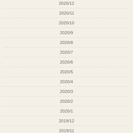
2020/12
神秘的にオシャレに個性を出したい時はパープル系
アシスタント見習い時給￥900〜
2020/11
などいろいろ、パーソナルカラーは人に与える印象も含めて、その
日の
水素＋酸素＋熱＝水を髪の中でつくります！
2020/10
テーマにそって洋服選びをするのも楽しいですよね(*^o^
*)
やればやるほど髪が
アシスタント経験者時給￥950〜
綺麗に伸ばしたいならミネコ
2020/9
ミネコラサロンケアトリ
今日も、元気に頑張りまーす！
技術はカット以外はだいたいやってましたというア
2020/8
#大和
シスタントの方
時給￥1000
#大和
2020/7
#香
是非お電話ください！！
#広
2020/6
#葛
#koc
0745-25-3131 担当マツハタまで
2020/5
#広陵高田ビジネスサポート
2020/4
#髪質改
#髪質改善ト
2020/3
#髪質
#スーパー
2020/2
#ミネ
#ミネコラ
2020/1
#奈良
2019/12
#ミネコラパ
#happyel
2019/11
#ハピエル