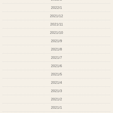
2022/1
許有るけど、技術がないって方でもＯＫです！！
丁
2021/12
寧に無償で技術指導します！
2021/11
子育て中の方でも、全然ウェルカムです！！
2021/10
2021/9
これから美容師免許を取ろうと思ってますっていう
2021/8
方でも全然ＯＫ
です！！
2021/7
スタイリストになるつもりがなくても全然ＯＫで
2021/6
す！！
元気に見せたい時や明るく見られたい時はイエロー
2021/5
アシスタントの人手不足なので、
お手伝いしていた
2021/4
目が疲れていたりお互い落ちついたり時間を過ごしたい時はグリー
ン
だけるとめちゃくちゃ助かります(笑)
2021/3
やる気満々エネルギッシュにいきたい時見せたい時はレッド系
お友達で探している方いらっしゃったら紹介してく
2021/2
ださい！！
優しく見せたい時や愛情たっぷり見せたい時はピンク系
2021/1