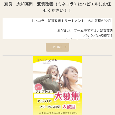
どうせ着るなら、どうせヘアカラーをするなら似合うカラーをまと
いた
奈良 大和高田 髪質改善（ミネコラ）はハピエルにお任
いですよね(^^)
せください！！
僕はこんな感じで洋服選びをしています(*^o^*)
ミネコラ 髪質改善トリートメント のお客様が今月で500
まだまだ、ブーム中ですよ♪ 髪質改
バッシバシの髪でも
枝毛まみれの髪でもピカピカサラ
MORE