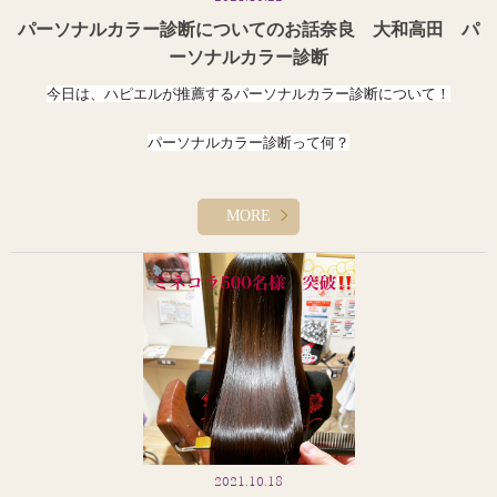
パーソナルカラー診断についてのお話奈良 大和高田 パ
ーソナルカラー診断
今日は、ハピエルが推薦するパーソナルカラー診断について！
パーソナルカラー診断って何？
パーソナルカラーとは、その人の生まれ持った色（肌・髪・瞳・頬
・唇
など）と雰囲気が調和した色（＝似合う色）のことです。 人それぞれ個
MORE
性が違うように、似合う色もそれぞれ違います。 似合う色を見つける診
断のことを「パーソナルカラー診断」と呼び
ます。
僕はその日の洋服のカラー選びは今日の気分もふくめ相手にどんな
印象
を与えたいかで相手の気持ちも考えて洋服選びをしてます！
ヘアカラーも同じで、自分の服や肌色、ファッションに合わせて髪
の明
るさや色味を
自分に似合う色やhairの、明るさなどを踏まえてトータルでプ
ロデュース
する事を僕は推薦しています！
もちろんやりたいヘアカラーも踏まえて(o^^o)
2021.10.18