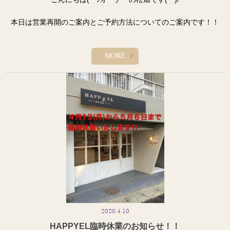
本日は営業再開のご案内とご予約方法についてのご案内です！！
4/13〜5/6日 の3週間と今も終息活動として臨時休業をしている状
態です。
MORE
まだまだ、全国終息、収束は厳しい状況ですが、HAPPYELも宣言通
り6日まで踏ん張って臨時休業を行っていきます。
5月7日木曜日から営業を再開いたしますが、今まで以上に衛生管理
強化を行い収束が行うまでは営業時間を
9時から17時まで時短営業とさせていただきます。
現在皆様には、Hot Pepperのシステムの契約上臨時休業中はウェブ
予約もストップがかかっています。皆様には
多大なるご迷惑をおかけし、申し訳ございません。心よりお詫び申
し上げます。
2020.4.10
本日より、LINEからのご予約を開始いたします。ご予約を希望のお
HAPPYEL臨時休業のお知らせ！！