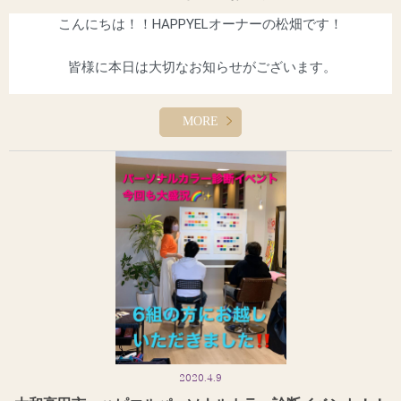
客様はLINE友達追加をしていただき、
こんにちは！！HAPPYELオーナーの松畑です！
LINEメッセージにてお問合せ下さいますようお願いたします。
 皆様に本日は大切なお知らせがございます。
よろしくお願いいたします。電話でのご予約は受け付けていません
4月13日(月)から5月6日（水）まで、
新型コロナ感染者防止措置
のでご了承くださいませ。
MORE
として、臨時休業を実施いたします。
皆様あってのHAPPYELです。何とか私たちも閉店に追い込まれない
ようしっかり不要不急を避け限界まで頑張っていきます。
苦渋の決断ですが、まずはお客様の健康、命、
感染リスクそし
て皆様のご家族を第一優先に考え、
私達美容師も今日まで1人で
どうか皆様応援のほど心よりお願い申し上げます！！
もお客様に、
喜んでいただくことを第一優先に考えての方針で
したが、
オーナー 松畑 光由
今まさに奈良県も津波に例えると、
津波が来てから逃げるとい
う状況です。
しかし、津波(新型重症感染者)
が来てからでは遅いと判断した
為、
少しでも感染者リスクを減らし、日本、奈良県、大和高田
市、
の情報をもとに検討した結果苦渋の決断ですが5月6日まで
2020.4.9
臨時休
業を決断いたしました。