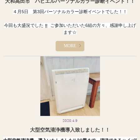
大和高田市 ハピエルパーソナルカラー診断イベント！！
新型コロナが奈良県から大和高田市から終息を願い、
HAPPYEL
４月5日 第3回パーソナルカラー診断イベントでした！！
も１日でも早く営業再開できるように最大限に勤め
て参りま
今回も大盛況でした
ご参加いただいた6組の方々、感謝申し上げ
す。
‼️
ます
☆
またこちらのLINE情報が1番早くなりますのでまたこちらのL
INE
毎月第一日曜日開催
MORE
次回５月３日日曜日
(^^)/
‼️
情報をもとにご来店状況をご検討くださいませ。
この度は誠に勝手ながらご迷惑をおかけし誠に申し訳ございま
そして丸一日、ご協力頂き盛り上げてくださったwith colorの智子さ
せん
。
んありがとうございました
(^^)/
オーナー　松畑
来月もよろしくお願いします！！ 洋服の着る色、身に着けている
色などで相手への印象や見え方が劇的に変わります！！ぜひ受けて
みて下さい！！
2020.4.9
似合わない色を知るのも大切です！！
大型空気清浄機導入致しました！！