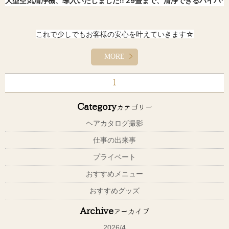
大型空気清浄機、導入いたしました‼️ 29畳まで、清浄できるハイパ
これで少しでもお客様の安心を叶えていきます☆
いい感じです！！少しでも店内が快適で安心していただけるよう
MORE
に！！ハピエルは緊急事態措置がかかるまでは営業頑張ります！！
1
Category
カテゴリー
ヘアカタログ撮影
仕事の出来事
プライベート
おすすめメニュー
おすすめグッズ
Archive
アーカイブ
2026/4