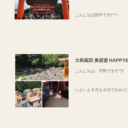
赤 青 黄 緑 白 黒 茶
こんにちは田中です(^^♪
自分に似合わない色とピタッ
と新しい自分発見になりまし
先日お休みに友達と京都の伏
ースの Summer のカテ
たよ(*'▽')
なんしか 薄すぎず 濃すぎ
し絵具にホワイトを少し足し
ことが判明しました！！
大和高田 美容室 HAPPY
今日の気持ちやテーマに沿っ
こんにちは、芋野です!(^^)!
い服の着方やヘアーカラーの
いよいよ８月も今日でおわりです
カラーコーディネートを間違
てしまうので、
毎日が過ぎるのが早いです(*_*
大事な日の服装のカラーや似
長かった夏休みも終わってホ
ャレに見せたい自分をカラー