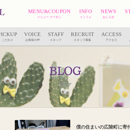
MENU&COUPON
INFO
NEWS
S
メニュー クーポン
インフォ
おしらせ
PICKUP
VOICE
STAFF
RECRUIT
ACCESS
こだわり
お客様の声
スタッフ
スタッフ募集
アクセス
BLOG
ブログ
僕の住まいの広陵町に寄付