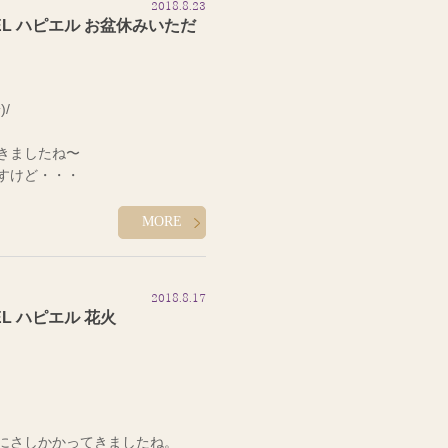
2018.8.23
ることができるなと改めて勉強に
観光客や修学旅行の学生で
す♪
EL ハピエル お盆休みいただ
ない色をチョイスしてしまってい
泊二日の旅に行って参りました
よかった知って良かった思いまし
/
ないくらい涼しかったです！
葛藤でした(笑)
きましたね〜
ソナルカラーをもとにＨＡＰＰＹ
断念…
すけど・・・
とＨＡＰＰＹにできるメニューを
さんある道を往復一時間くらい歩
MORE
ぎてびっくりです(>_<)
ＰＹにできるよう頑張ります
客様に教えてもらって、昨年初めて
2018.8.17
間かけてもまだ三分の一くらいの
世話になりました♪
はお盆休みをいただきまし
EL ハピエル 花火
呂・トイレが付いているのでお子
^-^)
戸の友達と帰省しましたよ♪
にさしかかってきましたね。