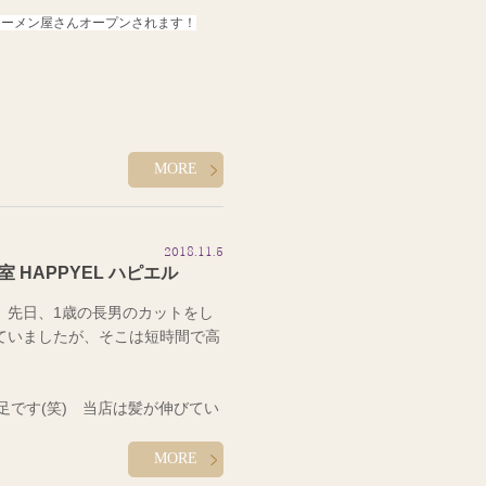
包まれてきました(笑)
祈祷をお願いしました(*^^*)
ラーメン屋さんオープンされます！
長く結構運動不足な私は苦戦しま
うになったりと大変でした(笑)
・
MORE
ので良かったなと思います(^^♪
2018.11.5
思いました！！！
 HAPPYEL ハピエル
した〜♪
す。 先日、1歳の長男のカットをし
泣いていましたが、そこは短時間で高
や七五三のお着付けやヘアセットも
足です(笑) 当店は髪が伸びてい
ています！！
MORE
バーサルスタジオジャパンデビュ
あるので、冬がくるまでのあと少