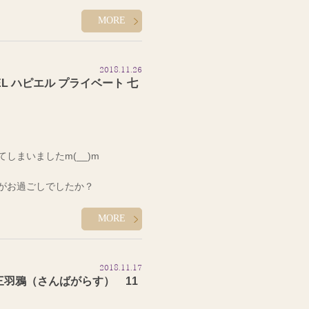
MORE
き親と妹が奈良に遊びに来てたの
ンと談山神社に行ってまいりまし
2018.11.26
EL ハピエル プライベート 七
ジオジャパンの日だったんですが
ら降ってたんですけど・・・
感しました(>_<)
しまいましたm(__)m
っちゃうんです。
がお過ごしでしたか？
パ買ってユニバを回りました(笑)
変わらないんですね(*_*;
けされた方も多いのではないでし
MORE
は動いてたので良かったです!
2018.11.17
五三参りに行ってきました☆
羽鴉（さんばがらす） 11
社のほうに行ってきました。
う母の希望だったのでそこに行き
宮参り、事あるごとにお世話にな