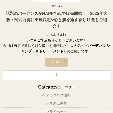
2025.4.4
話題のバーデンスがHAPPYELで販売開始！！2025年大
阪・関西万博に出展決定✨心と肌を癒す香り11選もご紹
介！
こんにちは♪
いつもご来店ありがとうございます！
今回は当店で新しく取り扱いを開始した、大人気の《
バーデンス シ
ャンプー＆トリートメント
》のご紹介です！
実はシャンプーって、「肌トラブルの原因」になることが多いんで
す…！
MORE
市販の多くのシャンプーは【硫酸系・アミノ酸系】の強い洗浄成分
が使われていて、これが頭皮やお肌の刺激に。
1
敏感肌、アトピー、吹き出物などのお悩みを抱える方には特に注意
が必要です。
Category
カテゴリー
＼でもご安心ください／
ヘアカタログ撮影
バーデンスは、**世界初の特許取得「お酢由来の超低刺激洗浄剤」**
を使った、まるで美容液のようなシャンプー。
仕事の出来事
髪や頭皮に負担をかけず、毎日のバスタイムでしっとりツヤツヤ美
プライベート
髪＆肌へ導いてくれます