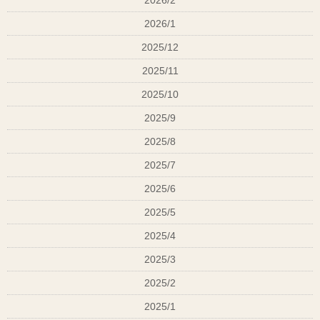
2026/2
言葉。
2026/1
2025/12
「もう歳だから…」
「今さらケアしても変わらないでしょ？」
2025/11
2025/10
いえいえ、若さと健康は本当の“財産”です！
2025/9
40代からでも遅くありません。今日から積み上げる
2025/8
ことで、10年後のあなたが驚くほど見た目や年齢を
2025/7
感じさせない方法があります！！
2025/6
◆ 若さ×健康＝再現性。お金ではなく富豪が健康を若
2025/5
さを“資産”と呼ぶ理由
2025/4
2025/3
髪・肌・体の状態は、日々の習慣の積み重ね。
2025/2
食事、睡眠、血流、そしてストレス管理。これらが
2025/1
整えば、サロンでの施術も最大限に生かせます。