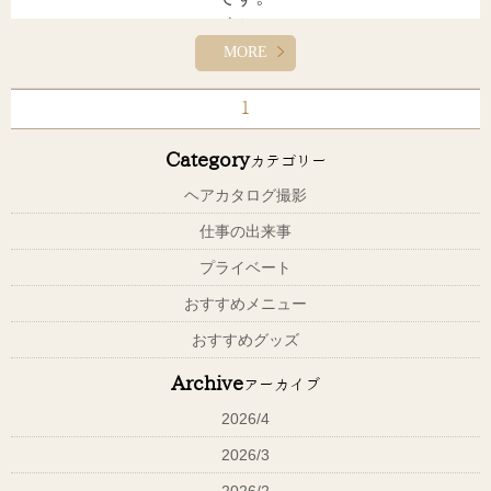
YouTube更新しました！！
MORE
こちらをクリック↓
1
【ハピエル美容チャンネル】
Category
カテゴリー
ヘアカタログ撮影
仕事の出来事
プライベート
おすすめメニュー
おすすめグッズ
Archive
アーカイブ
2026/4
2026/3
日々お客様と向き合う中で、よく耳にするのがこの