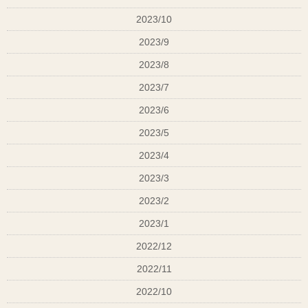
提案します。
2023/10
2023/9
◆ 「カット5500円って高い？」その価値を分解して
2023/8
みた
2023/7
最近「カット5,500円は高いですか？」という質問を
2023/6
よく受けます。
2023/5
答えは、“いいえ、高くありません”。
2023/4
2023/3
カット料金には、
2023/2
技術（似合わせ設計・骨格補正）
2023/1
2022/12
60分前後の施術時間
2022/11
2022/10
高品質ツール・衛生管理費用