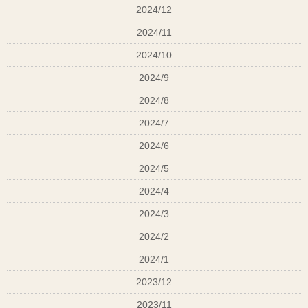
2024/12
つまり、「若さ」と「健康」こそ再現性のある美の
2024/11
土台なんです。
2024/10
2024/9
サロンでできる３つの“美の投資”
2024/8
2024/7
ヘッドスパで血行投資
→ 頭皮の温度を上げ、代謝を高めることで艶とハリ
2024/6
が蘇ります。
2024/5
2024/4
似合わせ設計で印象投資
2024/3
→ 顔型・髪質・ライフスタイルを分析し、“持ち”が
2024/2
良く再現しやすいスタイルへ。
2024/1
ホームケア処方で知識投資
2023/12
→ あなたの頭皮環境に合わせたアイテムを厳選して
2023/11