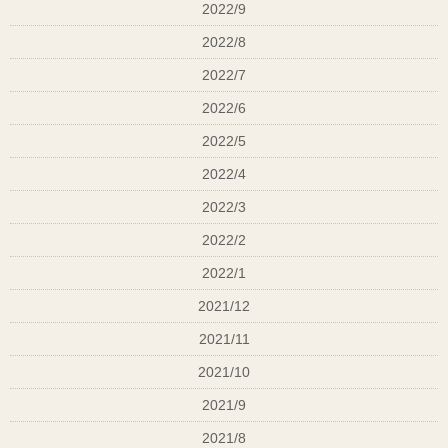
2022/9
技術保証（再調整対応）
2022/8
2022/7
がすべて含まれています。
2022/6
2022/5
ヘアスタイルは「一瞬の仕上がり」ではなく、「1〜
2022/4
2か月の再現性」を提供するもの。
2022/3
だからこそ、5,500円は“未来の自分”への投資なんで
す。
2022/2
奈良県 大和高田市 美容室 エステ ヘッドスパ 育毛 発
2022/1
毛 白髪ぼかし 40代 ナイトケア
2021/12
2021/11
2021/10
2021/9
2021/8