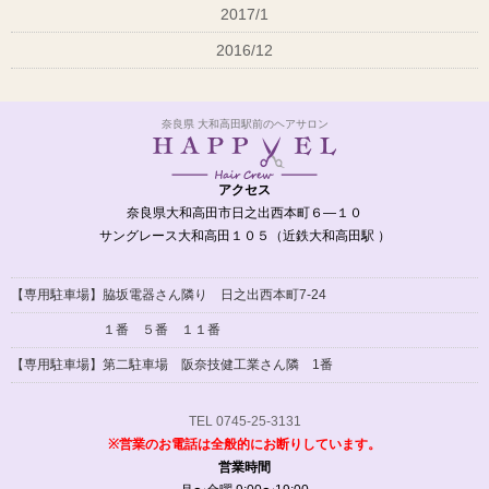
2017/1
2016/12
奈良県 大和高田駅前のヘアサロン
アクセス
奈良県大和高田市日之出西本町６―１０
サングレース大和高田１０５（近鉄大和高田駅 ）
【専用駐車場】脇坂電器さん隣り 日之出西本町7-24
１番 ５番 １１番
【専用駐車場】
第二駐車場 阪奈技健工業さん隣 1番
TEL 0745-25-3131
※営業のお電話は全般的にお断りしています。
営業時間